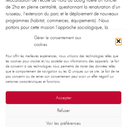
relocalisation de l’école au nord du bourg libère un foncier
de 2ha en pleine centralité, questionnant la renaturation d’un
ruisseau, l’extension du parc et le déploiement de nouveaux
programmes (habitat, commerces, équipements). Nous
portons pour cette mission l’approche sociologique, la
démarche de concertation et de co-construction ainsi que la
Gérer le consentement aux
programmation habitat et équipements publics.
cookies
Pour offrir les meilleures expériences, nous utilisons des technologies telles que
les cookies pour stocker et/ou accéder aux informations des appareils. Le fait
de consentir à ces technologies nous permettra de traiter des données telles
que le comportement de navigation ou les ID uniques sur ce site. Le fait de ne
pas consentir ou de retirer son consentement peut avoir un effet négatif sur
certaines caractéristiques et fonctions.
Accepter
Refuser
© 2026 - ARCUS études sociales et urbaines.
Voir les préférences