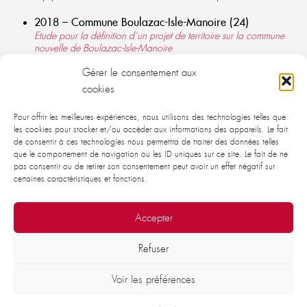
2018 – Commune Boulazac-Isle-Manoire (24)
Etude pour la définition d’un projet de territoire sur la commune
nouvelle de Boulazac-Isle-Manoire
Equipe : BE-HLC (mandataire), ARCUS
Gérer le consentement aux
2013-2021 – SMERSCOT (33)
cookies
Elaboration du Schéma de Cohérence Territoriale Médoc 2033
Equipe : Jean Marieu, Pierre Lascabettes (mandataire), Francis
Pour offrir les meilleures expériences, nous utilisons des technologies telles que
Cuillier, Folléa-Gautier, Nicolas Mugnier, Des villes et des
les cookies pour stocker et/ou accéder aux informations des appareils. Le fait
hommes, Rivière Environnement, ARCUS, Cohéo, Xavier Boissy
de consentir à ces technologies nous permettra de traiter des données telles
que le comportement de navigation ou les ID uniques sur ce site. Le fait de ne
pas consentir ou de retirer son consentement peut avoir un effet négatif sur
certaines caractéristiques et fonctions.
Accepter
Refuser
© 2026 - ARCUS études sociales et urbaines.
Voir les préférences
Mentions légales